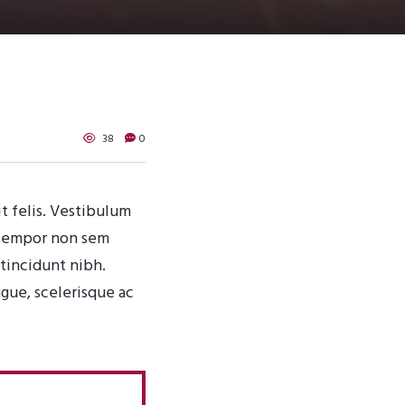
38
0
it felis. Vestibulum
, tempor non sem
 tincidunt nibh.
gue, scelerisque ac