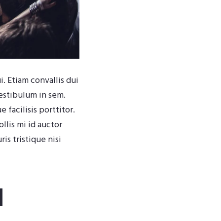
. Etiam convallis dui
vestibulum in sem.
facilisis porttitor.
llis mi id auctor
is tristique nisi
d