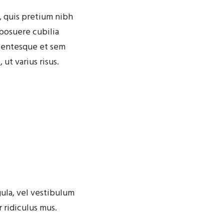
, quis pretium nibh
 posuere cubilia
llentesque et sem
ut varius risus.
igula, vel vestibulum
 ridiculus mus.