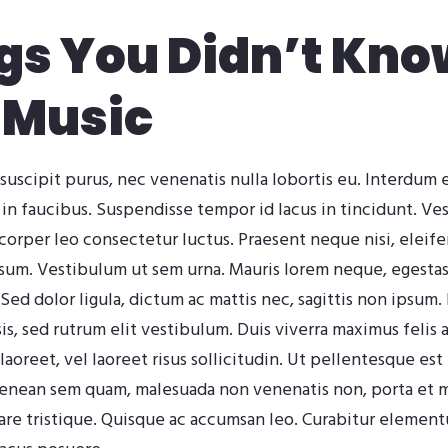
gs You Didn’t Kno
 Music
suscipit purus, nec venenatis nulla lobortis eu. Interdum
 in faucibus. Suspendisse tempor id lacus in tincidunt. Ve
mcorper leo consectetur luctus. Praesent neque nisi, eleif
psum. Vestibulum ut sem urna. Mauris lorem neque, egestas 
. Sed dolor ligula, dictum ac mattis nec, sagittis non ipsum.
isis, sed rutrum elit vestibulum. Duis viverra maximus feli
aoreet, vel laoreet risus sollicitudin. Ut pellentesque est 
Aenean sem quam, malesuada non venenatis non, porta et 
are tristique. Quisque ac accumsan leo. Curabitur elementu