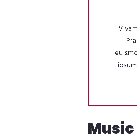
Vivam
Pra
euismo
ipsum 
Music