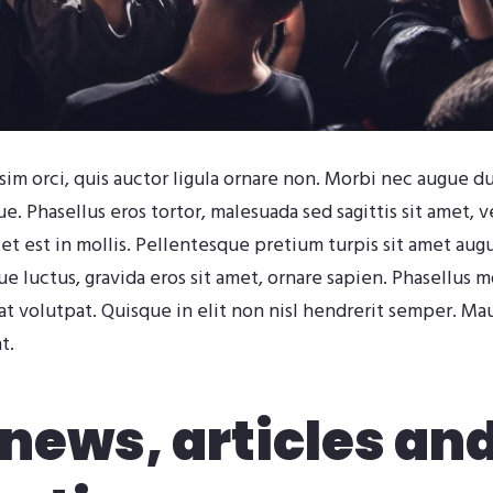
im orci, quis auctor ligula ornare non. Morbi nec augue dui
que. Phasellus eros tortor, malesuada sed sagittis sit amet, 
 est in mollis. Pellentesque pretium turpis sit amet augue 
 luctus, gravida eros sit amet, ornare sapien. Phasellus mo
t volutpat. Quisque in elit non nisl hendrerit semper. Maur
t.
news, articles an