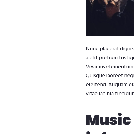
Nunc placerat digniss
a elit pretium tristi
Vivamus elementum et
Quisque laoreet neque
eleifend. Aliquam era
vitae lacinia tincidun
Music 