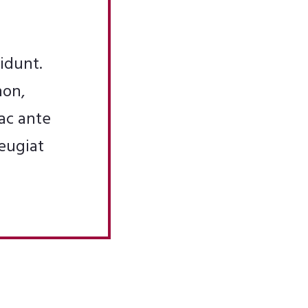
idunt.
non,
ac ante
eugiat