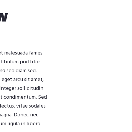
w
 et malesuada fames
stibulum porttitor
end sed diam sed,
eget arcu sit amet,
 Integer sollicitudin
s at condimentum. Sed
lectus, vitae sodales
magna. Donec nec
m ligula in libero