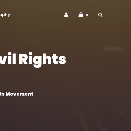
aphy
0
vil Rights
ghts Movement