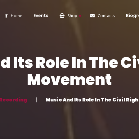
Home
Events
Shop
Contacts
Biogr
Products
Women
 Its Role In The Ci
Man
Movement
Accessories
Recording
Music And Its Role In The Civil Ri