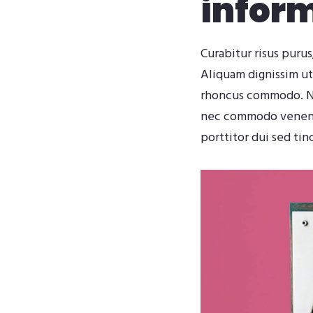
infor
Curabitur risus purus
Aliquam dignissim ut
rhoncus commodo. Nun
nec commodo venenati
porttitor dui sed tin