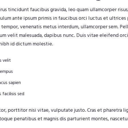
urus tincidunt faucibus gravida, leo quam ullamcorper risus
ulum ante ipsum primis in faucibus orci luctus et ultrices
m tempor, venenatis metus interdum, ullamcorper sem. Pe
 velit malesuada, dapibus nunc. Duis vitae eleifend orci, 
nibh id dictum molestie.
 velit
 tempus
lacus sapien
 facilisis sed
or, porttitor nisi vitae, vulputate justo. Cras et pharetra l
atoque penatibus et magnis dis parturient montes, nascetur