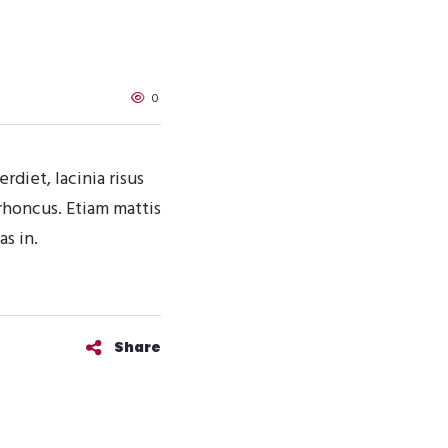
0
rdiet, lacinia risus
rhoncus. Etiam mattis
s in.
Share