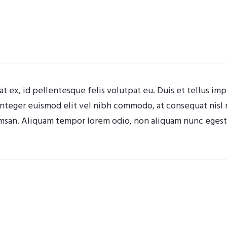
t ex, id pellentesque felis volutpat eu. Duis et tellus impe
 Integer euismod elit vel nibh commodo, at consequat nisl 
msan. Aliquam tempor lorem odio, non aliquam nunc egesta