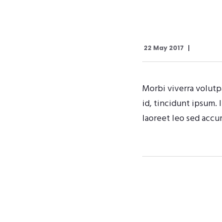
22 May 2017
Morbi viverra volutpa
id, tincidunt ipsum.
laoreet leo sed accu