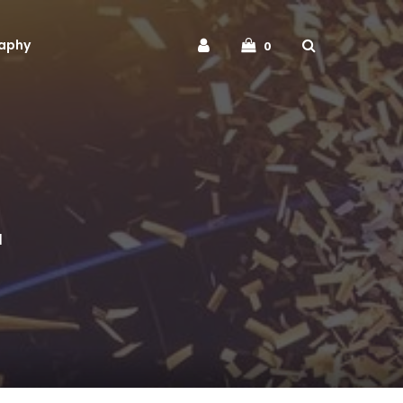
aphy
0
d
d