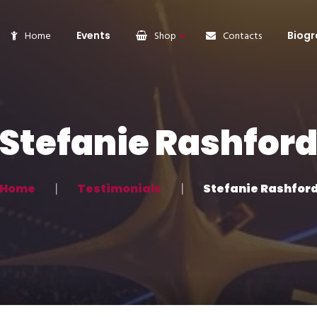
Home
Events
Shop
Contacts
Biogr
Products
Women
Stefanie Rashfor
Man
Accessories
Home
Testimonials
Stefanie Rashfor